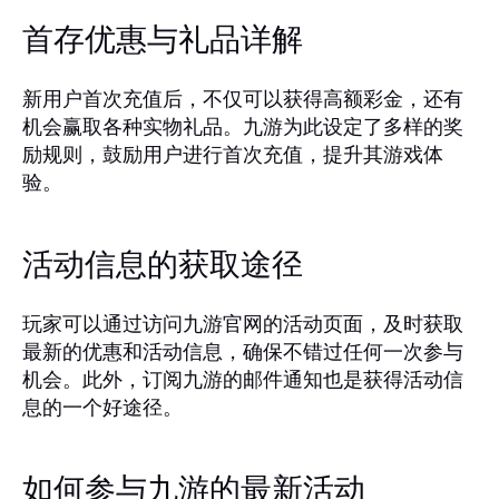
首存优惠与礼品详解
新用户首次充值后，不仅可以获得高额彩金，还有
机会赢取各种实物礼品。九游为此设定了多样的奖
励规则，鼓励用户进行首次充值，提升其游戏体
验。
活动信息的获取途径
玩家可以通过访问九游官网的活动页面，及时获取
最新的优惠和活动信息，确保不错过任何一次参与
机会。此外，订阅九游的邮件通知也是获得活动信
息的一个好途径。
如何参与九游的最新活动