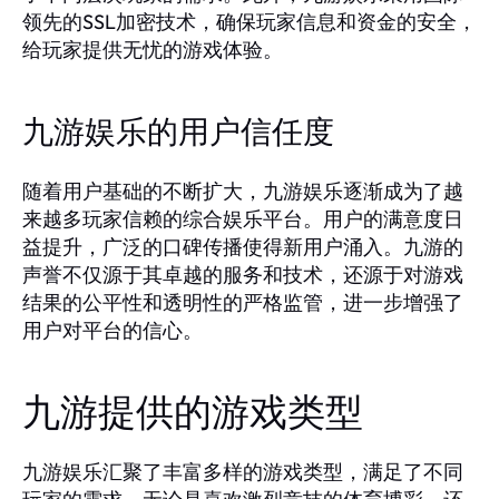
领先的SSL加密技术，确保玩家信息和资金的安全，
给玩家提供无忧的游戏体验。
九游娱乐的用户信任度
随着用户基础的不断扩大，九游娱乐逐渐成为了越
来越多玩家信赖的综合娱乐平台。用户的满意度日
益提升，广泛的口碑传播使得新用户涌入。九游的
声誉不仅源于其卓越的服务和技术，还源于对游戏
结果的公平性和透明性的严格监管，进一步增强了
用户对平台的信心。
九游提供的游戏类型
九游娱乐汇聚了丰富多样的游戏类型，满足了不同