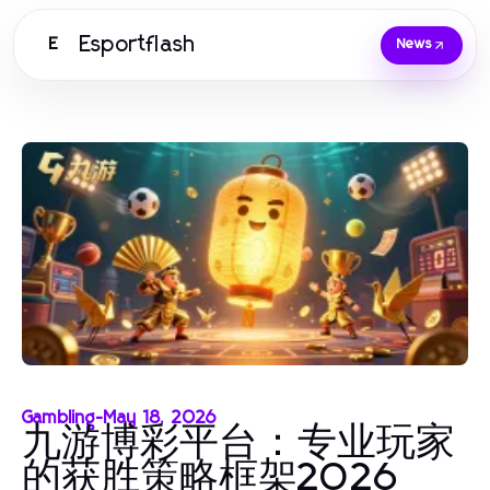
Esportflash
E
News
Gambling
-
May 18, 2026
九游博彩平台：专业玩家
的获胜策略框架2026