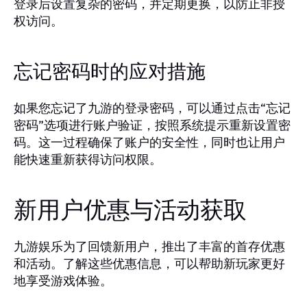
登录后设置复杂的密码，并定期更换，以防止非授
权访问。
忘记密码时的应对措施
如果您忘记了九游的登录密码，可以通过点击“忘记
密码”选项进行账户验证，按照系统提示重新设置密
码。这一过程确保了账户的安全性，同时也让用户
能快速重新获得访问权限。
新用户优惠与活动获取
九游娱乐为了回馈新用户，推出了丰富的首存优惠
和活动。了解这些优惠信息，可以帮助新玩家更好
地享受游戏体验。