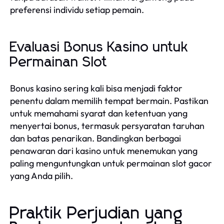
preferensi individu setiap pemain.
Evaluasi Bonus Kasino untuk
Permainan Slot
Bonus kasino sering kali bisa menjadi faktor
penentu dalam memilih tempat bermain. Pastikan
untuk memahami syarat dan ketentuan yang
menyertai bonus, termasuk persyaratan taruhan
dan batas penarikan. Bandingkan berbagai
penawaran dari kasino untuk menemukan yang
paling menguntungkan untuk permainan slot gacor
yang Anda pilih.
Praktik Perjudian yang