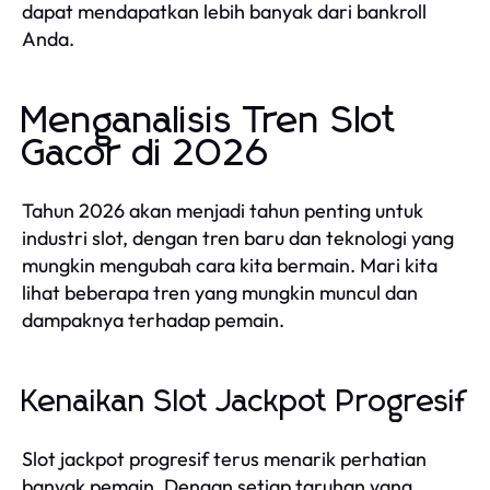
dapat mendapatkan lebih banyak dari bankroll
Anda.
Menganalisis Tren Slot
Gacor di 2026
Tahun 2026 akan menjadi tahun penting untuk
industri slot, dengan tren baru dan teknologi yang
mungkin mengubah cara kita bermain. Mari kita
lihat beberapa tren yang mungkin muncul dan
dampaknya terhadap pemain.
Kenaikan Slot Jackpot Progresif
Slot jackpot progresif terus menarik perhatian
banyak pemain. Dengan setiap taruhan yang