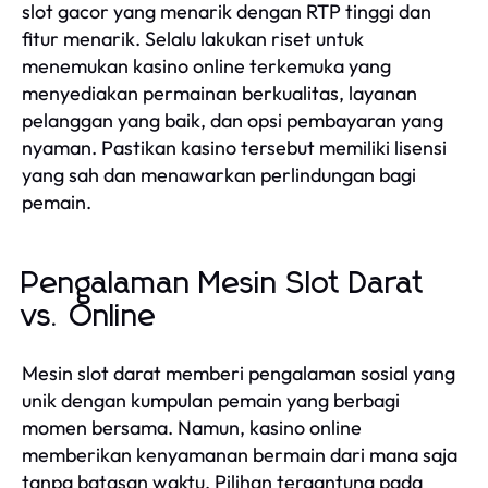
slot gacor yang menarik dengan RTP tinggi dan
fitur menarik. Selalu lakukan riset untuk
menemukan kasino online terkemuka yang
menyediakan permainan berkualitas, layanan
pelanggan yang baik, dan opsi pembayaran yang
nyaman. Pastikan kasino tersebut memiliki lisensi
yang sah dan menawarkan perlindungan bagi
pemain.
Pengalaman Mesin Slot Darat
vs. Online
Mesin slot darat memberi pengalaman sosial yang
unik dengan kumpulan pemain yang berbagi
momen bersama. Namun, kasino online
memberikan kenyamanan bermain dari mana saja
tanpa batasan waktu. Pilihan tergantung pada