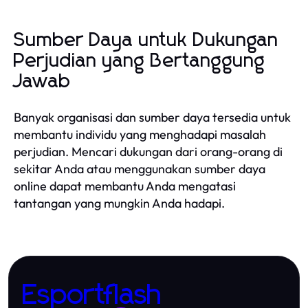
Sumber Daya untuk Dukungan
Perjudian yang Bertanggung
Jawab
Banyak organisasi dan sumber daya tersedia untuk
membantu individu yang menghadapi masalah
perjudian. Mencari dukungan dari orang-orang di
sekitar Anda atau menggunakan sumber daya
online dapat membantu Anda mengatasi
tantangan yang mungkin Anda hadapi.
Esportflash