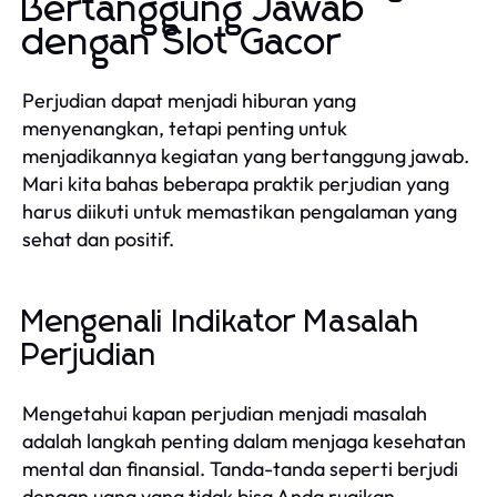
Bertanggung Jawab
dengan Slot Gacor
Perjudian dapat menjadi hiburan yang
menyenangkan, tetapi penting untuk
menjadikannya kegiatan yang bertanggung jawab.
Mari kita bahas beberapa praktik perjudian yang
harus diikuti untuk memastikan pengalaman yang
sehat dan positif.
Mengenali Indikator Masalah
Perjudian
Mengetahui kapan perjudian menjadi masalah
adalah langkah penting dalam menjaga kesehatan
mental dan finansial. Tanda-tanda seperti berjudi
dengan uang yang tidak bisa Anda rugikan,