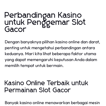
Perbandingan Kasino
untuk Penggemar Slot
Gacor
Dengan banyaknya pilihan kasino online dan darat,
penting untuk mengetahui perbandingan antara
keduanya. Mari kita lihat beberapa faktor utama
yang dapat memengaruhi keputusan Anda dalam
memilih tempat untuk bermain.
Kasino Online Terbaik untuk
Permainan Slot Gacor
Banyak kasino online menawarkan berbagai mesin