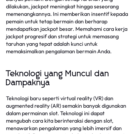
dilakukan, jackpot meningkat hingga seseorang
memenangkannya. Ini memberikan insentif kepada
pemain untuk tetap bermain dan berharap
mendapatkan jackpot besar. Memahami cara kerja
jackpot progresif dan strategi untuk memasang
taruhan yang tepat adalah kunci untuk
memaksimalkan pengalaman bermain Anda.
Teknologi yang Muncul dan
Dampaknya
Teknologi baru seperti virtual reality (VR) dan
augmented reality (AR) semakin banyak digunakan
dalam permainan slot. Teknologi ini dapat
mengubah cara kita berinteraksi dengan slot,
menawarkan pengalaman yang lebih imersif dan