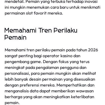
mendetail. Pemain yang terbuka terhadap inovasi
ini mungkin menemukan cara baru untuk menikmati
permainan slot favorit mereka.
Memahami Tren Perilaku
Pemain
Memahami tren perilaku pemain pada tahun 2026
sangat penting bagi operator kasino dan
pengembang game. Dengan fokus yang terus
meningkat pada pengalaman pengguna dan
personalisasi, para pemain mungkin akan melihat
lebih banyak desain permainan yang disesuaikan
dengan preferensi mereka. Memperhatikan dan
menganalisis data dapat memberikan wawasan
berharga yang akan meningkatkan keterlibatan
pemain.