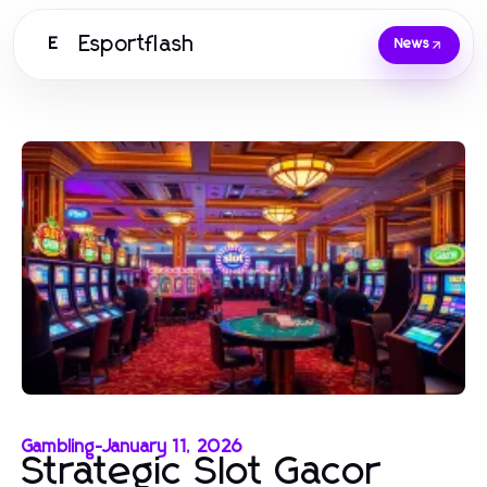
Esportflash
E
News
Gambling
-
January 11, 2026
Strategic Slot Gacor